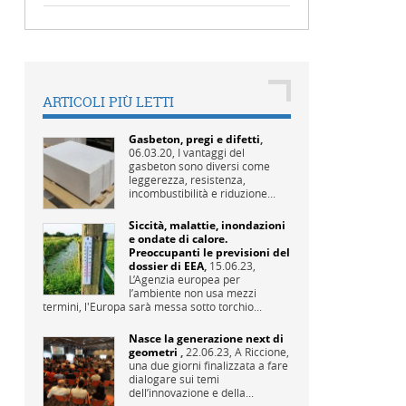
ARTICOLI PIÙ LETTI
Gasbeton, pregi e difetti
,
06.03.20,
I vantaggi del
gasbeton sono diversi come
leggerezza, resistenza,
incombustibilità e riduzione...
Siccità, malattie, inondazioni
e ondate di calore.
Preoccupanti le previsioni del
dossier di EEA
,
15.06.23,
L’Agenzia europea per
l’ambiente non usa mezzi
termini, l'Europa sarà messa sotto torchio...
Nasce la generazione next di
geometri
,
22.06.23,
A Riccione,
una due giorni finalizzata a fare
dialogare sui temi
dell’innovazione e della...