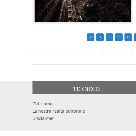
<<
<
10
11
12
TEKNECO
Chi siamo
La nostra realtà editoriale
Disclaimer