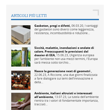
ARTICOLI PIÙ LETTI
Gasbeton, pregi e difetti
,
06.03.20,
I vantaggi
del gasbeton sono diversi come leggerezza,
resistenza, incombustibilità e riduzione...
Siccità, malattie, inondazioni e ondate di
calore. Preoccupanti le previsioni del
dossier di EEA
,
15.06.23,
L’Agenzia europea
per l’ambiente non usa mezzi termini, l'Europa
sarà messa sotto torchio...
Nasce la generazione next di geometri
,
22.06.23,
A Riccione, una due giorni finalizzata
a fare dialogare sui temi dell’innovazione e
della...
Ambiente, italiani altruisti e interessati
all’ambiente
,
13.07.23,
La tutela dell’ambiente
rientra tra i valori di fondamentale importanza,
tracciati...