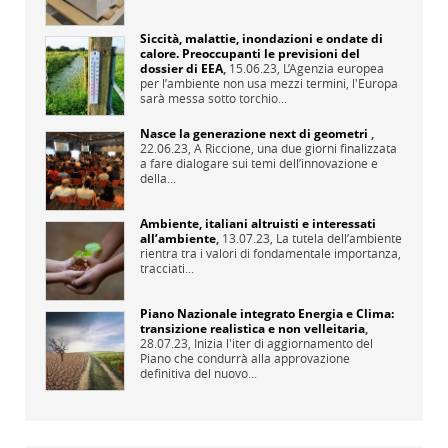
Siccità, malattie, inondazioni e ondate di
calore. Preoccupanti le previsioni del
dossier di EEA
,
15.06.23,
L’Agenzia europea
per l’ambiente non usa mezzi termini, l'Europa
sarà messa sotto torchio...
Nasce la generazione next di geometri
,
22.06.23,
A Riccione, una due giorni finalizzata
a fare dialogare sui temi dell’innovazione e
della...
Ambiente, italiani altruisti e interessati
all’ambiente
,
13.07.23,
La tutela dell’ambiente
rientra tra i valori di fondamentale importanza,
tracciati...
Piano Nazionale integrato Energia e Clima:
transizione realistica e non velleitaria
,
28.07.23,
Inizia l'iter di aggiornamento del
Piano che condurrà alla approvazione
definitiva del nuovo...