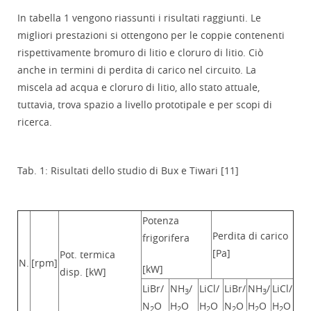
In tabella 1 vengono riassunti i risultati raggiunti. Le
migliori prestazioni si ottengono per le coppie contenenti
rispettivamente bromuro di litio e cloruro di litio. Ciò
anche in termini di perdita di carico nel circuito. La
miscela ad acqua e cloruro di litio, allo stato attuale,
tuttavia, trova spazio a livello prototipale e per scopi di
ricerca.
Tab. 1: Risultati dello studio di Bux e Tiwari [11]
Potenza
Perdita di carico
frigorifera
[Pa]
Pot. termica
N.
[rpm]
[kW]
disp. [kW]
LiBr/
NH
/
LiCl/
LiBr/
NH
/
LiCl/
3
3
N
O
H
O
H
O
N
O
H
O
H
O
2
2
2
2
2
2