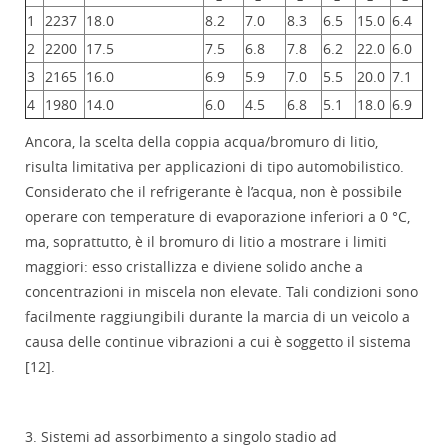
1
2237
18.0
8.2
7.0
8.3
6.5
15.0
6.4
2
2200
17.5
7.5
6.8
7.8
6.2
22.0
6.0
3
2165
16.0
6.9
5.9
7.0
5.5
20.0
7.1
4
1980
14.0
6.0
4.5
6.8
5.1
18.0
6.9
Ancora, la scelta della coppia acqua/bromuro di litio,
risulta limitativa per applicazioni di tipo automobilistico.
Considerato che il refrigerante è l’acqua, non è possibile
operare con temperature di evaporazione inferiori a 0 °C,
ma, soprattutto, è il bromuro di litio a mostrare i limiti
maggiori: esso cristallizza e diviene solido anche a
concentrazioni in miscela non elevate. Tali condizioni sono
facilmente raggiungibili durante la marcia di un veicolo a
causa delle continue vibrazioni a cui è soggetto il sistema
[12].
3. Sistemi ad assorbimento a singolo stadio ad