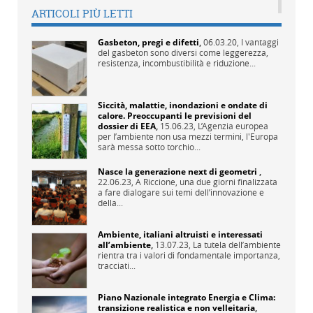
ARTICOLI PIÙ LETTI
Gasbeton, pregi e difetti
,
06.03.20,
I vantaggi
del gasbeton sono diversi come leggerezza,
resistenza, incombustibilità e riduzione...
Siccità, malattie, inondazioni e ondate di
calore. Preoccupanti le previsioni del
dossier di EEA
,
15.06.23,
L’Agenzia europea
per l’ambiente non usa mezzi termini, l'Europa
sarà messa sotto torchio...
Nasce la generazione next di geometri
,
22.06.23,
A Riccione, una due giorni finalizzata
a fare dialogare sui temi dell’innovazione e
della...
Ambiente, italiani altruisti e interessati
all’ambiente
,
13.07.23,
La tutela dell’ambiente
rientra tra i valori di fondamentale importanza,
tracciati...
Piano Nazionale integrato Energia e Clima:
transizione realistica e non velleitaria
,