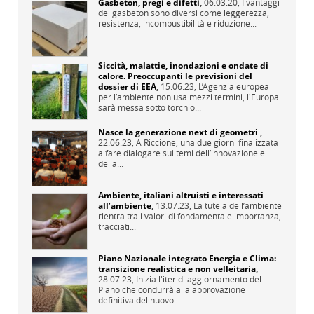
Gasbeton, pregi e difetti
,
06.03.20,
I vantaggi
del gasbeton sono diversi come leggerezza,
resistenza, incombustibilità e riduzione...
Siccità, malattie, inondazioni e ondate di
calore. Preoccupanti le previsioni del
dossier di EEA
,
15.06.23,
L’Agenzia europea
per l’ambiente non usa mezzi termini, l'Europa
sarà messa sotto torchio...
Nasce la generazione next di geometri
,
22.06.23,
A Riccione, una due giorni finalizzata
a fare dialogare sui temi dell’innovazione e
della...
Ambiente, italiani altruisti e interessati
all’ambiente
,
13.07.23,
La tutela dell’ambiente
rientra tra i valori di fondamentale importanza,
tracciati...
Piano Nazionale integrato Energia e Clima:
transizione realistica e non velleitaria
,
28.07.23,
Inizia l'iter di aggiornamento del
Piano che condurrà alla approvazione
definitiva del nuovo...