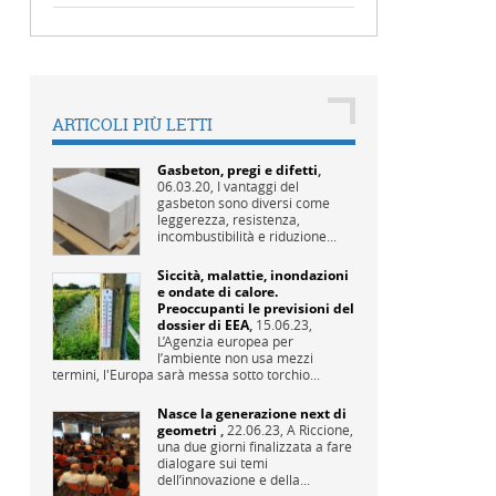
ARTICOLI PIÙ LETTI
Gasbeton, pregi e difetti
,
06.03.20,
I vantaggi del
gasbeton sono diversi come
leggerezza, resistenza,
incombustibilità e riduzione...
Siccità, malattie, inondazioni
e ondate di calore.
Preoccupanti le previsioni del
dossier di EEA
,
15.06.23,
L’Agenzia europea per
l’ambiente non usa mezzi
termini, l'Europa sarà messa sotto torchio...
Nasce la generazione next di
geometri
,
22.06.23,
A Riccione,
una due giorni finalizzata a fare
dialogare sui temi
dell’innovazione e della...