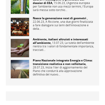
dossier di EEA
,
15.06.23,
L’Agenzia europea
per l’ambiente non usa mezzi termini, l'Europa
sarà messa sotto torchio...
Nasce la generazione next di geometri
,
22.06.23,
A Riccione, una due giorni finalizzata
a fare dialogare sui temi dell’innovazione e
della...
Ambiente, italiani altruisti e interessati
all’ambiente
,
13.07.23,
La tutela dell’ambiente
rientra tra i valori di fondamentale importanza,
tracciati...
Piano Nazionale integrato Energia e Clima:
transizione realistica e non velleitaria
,
28.07.23,
Inizia l'iter di aggiornamento del
Piano che condurrà alla approvazione
definitiva del nuovo...