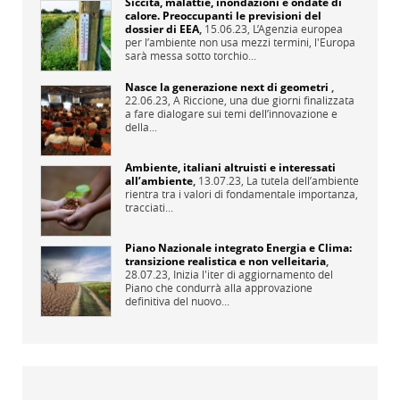
Siccità, malattie, inondazioni e ondate di
calore. Preoccupanti le previsioni del
dossier di EEA
,
15.06.23,
L’Agenzia europea
per l’ambiente non usa mezzi termini, l'Europa
sarà messa sotto torchio...
Nasce la generazione next di geometri
,
22.06.23,
A Riccione, una due giorni finalizzata
a fare dialogare sui temi dell’innovazione e
della...
Ambiente, italiani altruisti e interessati
all’ambiente
,
13.07.23,
La tutela dell’ambiente
rientra tra i valori di fondamentale importanza,
tracciati...
Piano Nazionale integrato Energia e Clima:
transizione realistica e non velleitaria
,
28.07.23,
Inizia l'iter di aggiornamento del
Piano che condurrà alla approvazione
definitiva del nuovo...