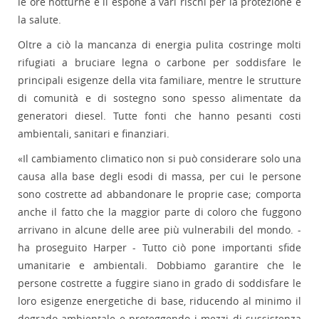
le ore notturne e li espone a vari rischi per la protezione e
la salute.
Oltre a ciò la mancanza di energia pulita costringe molti
rifugiati a bruciare legna o carbone per soddisfare le
principali esigenze della vita familiare, mentre le strutture
di comunità e di sostegno sono spesso alimentate da
generatori diesel. Tutte fonti che hanno pesanti costi
ambientali, sanitari e finanziari.
«Il cambiamento climatico non si può considerare solo una
causa alla base degli esodi di massa, per cui le persone
sono costrette ad abbandonare le proprie case; comporta
anche il fatto che la maggior parte di coloro che fuggono
arrivano in alcune delle aree più vulnerabili del mondo. -
ha proseguito Harper - Tutto ciò pone importanti sfide
umanitarie e ambientali. Dobbiamo garantire che le
persone costrette a fuggire siano in grado di soddisfare le
loro esigenze energetiche di base, riducendo al minimo il
degrado ambientale e proteggendo i mezzi di sussistenza