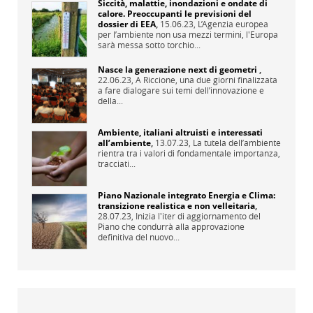
Siccità, malattie, inondazioni e ondate di
calore. Preoccupanti le previsioni del
dossier di EEA
,
15.06.23,
L’Agenzia europea
per l’ambiente non usa mezzi termini, l'Europa
sarà messa sotto torchio...
Nasce la generazione next di geometri
,
22.06.23,
A Riccione, una due giorni finalizzata
a fare dialogare sui temi dell’innovazione e
della...
Ambiente, italiani altruisti e interessati
all’ambiente
,
13.07.23,
La tutela dell’ambiente
rientra tra i valori di fondamentale importanza,
tracciati...
Piano Nazionale integrato Energia e Clima:
transizione realistica e non velleitaria
,
28.07.23,
Inizia l'iter di aggiornamento del
Piano che condurrà alla approvazione
definitiva del nuovo...