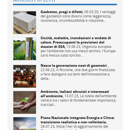
Gasbeton, pregi e difetti
,
06.03.20,
I vantaggi
del gasbeton sono diversi come leggerezza,
resistenza, incombustibilità e riduzione...
Siccità, malattie, inondazioni e ondate di
calore. Preoccupanti le previsioni del
dossier di EEA
,
15.06.23,
L’Agenzia europea
per l’ambiente non usa mezzi termini, l'Europa
sarà messa sotto torchio...
Nasce la generazione next di geometri
,
22.06.23,
A Riccione, una due giorni finalizzata
a fare dialogare sui temi dell’innovazione e
della...
Ambiente, italiani altruisti e interessati
all’ambiente
,
13.07.23,
La tutela dell’ambiente
rientra tra i valori di fondamentale importanza,
tracciati...
Piano Nazionale integrato Energia e Clima:
transizione realistica e non velleitaria
,
28.07.23,
Inizia l'iter di aggiornamento del