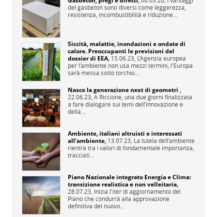
Gasbeton, pregi e difetti
,
06.03.20,
I vantaggi
del gasbeton sono diversi come leggerezza,
resistenza, incombustibilità e riduzione...
Siccità, malattie, inondazioni e ondate di
calore. Preoccupanti le previsioni del
dossier di EEA
,
15.06.23,
L’Agenzia europea
per l’ambiente non usa mezzi termini, l'Europa
sarà messa sotto torchio...
Nasce la generazione next di geometri
,
22.06.23,
A Riccione, una due giorni finalizzata
a fare dialogare sui temi dell’innovazione e
della...
Ambiente, italiani altruisti e interessati
all’ambiente
,
13.07.23,
La tutela dell’ambiente
rientra tra i valori di fondamentale importanza,
tracciati...
Piano Nazionale integrato Energia e Clima:
transizione realistica e non velleitaria
,
28.07.23,
Inizia l'iter di aggiornamento del
Piano che condurrà alla approvazione
definitiva del nuovo...