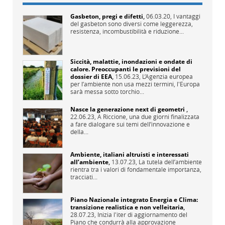
Gasbeton, pregi e difetti
,
06.03.20,
I vantaggi
del gasbeton sono diversi come leggerezza,
resistenza, incombustibilità e riduzione...
Siccità, malattie, inondazioni e ondate di
calore. Preoccupanti le previsioni del
dossier di EEA
,
15.06.23,
L’Agenzia europea
per l’ambiente non usa mezzi termini, l'Europa
sarà messa sotto torchio...
Nasce la generazione next di geometri
,
22.06.23,
A Riccione, una due giorni finalizzata
a fare dialogare sui temi dell’innovazione e
della...
Ambiente, italiani altruisti e interessati
all’ambiente
,
13.07.23,
La tutela dell’ambiente
rientra tra i valori di fondamentale importanza,
tracciati...
Piano Nazionale integrato Energia e Clima:
transizione realistica e non velleitaria
,
28.07.23,
Inizia l'iter di aggiornamento del
Piano che condurrà alla approvazione