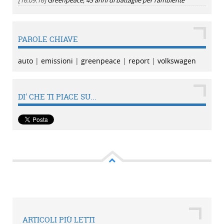
[16.09.16]
Greenpeace, 45 anni di battaglie per l'ambiente
PAROLE CHIAVE
auto
|
emissioni
|
greenpeace
|
report
|
volkswagen
DI' CHE TI PIACE SU...
ARTICOLI PIÙ LETTI