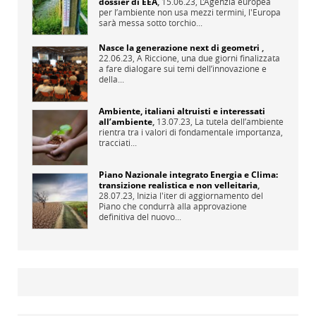
dossier di EEA
,
15.06.23,
L’Agenzia europea
per l’ambiente non usa mezzi termini, l'Europa
sarà messa sotto torchio...
Nasce la generazione next di geometri
,
22.06.23,
A Riccione, una due giorni finalizzata
a fare dialogare sui temi dell’innovazione e
della...
Ambiente, italiani altruisti e interessati
all’ambiente
,
13.07.23,
La tutela dell’ambiente
rientra tra i valori di fondamentale importanza,
tracciati...
Piano Nazionale integrato Energia e Clima:
transizione realistica e non velleitaria
,
28.07.23,
Inizia l'iter di aggiornamento del
Piano che condurrà alla approvazione
definitiva del nuovo...