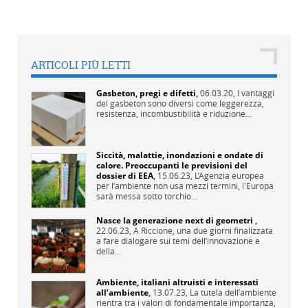
ARTICOLI PIÙ LETTI
Gasbeton, pregi e difetti
,
06.03.20,
I vantaggi
del gasbeton sono diversi come leggerezza,
resistenza, incombustibilità e riduzione...
Siccità, malattie, inondazioni e ondate di
calore. Preoccupanti le previsioni del
dossier di EEA
,
15.06.23,
L’Agenzia europea
per l’ambiente non usa mezzi termini, l'Europa
sarà messa sotto torchio...
Nasce la generazione next di geometri
,
22.06.23,
A Riccione, una due giorni finalizzata
a fare dialogare sui temi dell’innovazione e
della...
Ambiente, italiani altruisti e interessati
all’ambiente
,
13.07.23,
La tutela dell’ambiente
rientra tra i valori di fondamentale importanza,