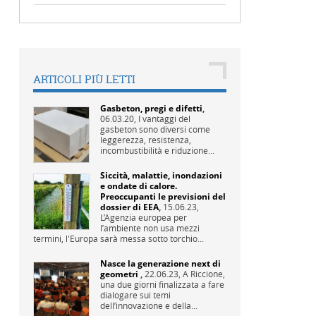
ARTICOLI PIÙ LETTI
Gasbeton, pregi e difetti
,
06.03.20,
I vantaggi del
gasbeton sono diversi come
leggerezza, resistenza,
incombustibilità e riduzione...
Siccità, malattie, inondazioni
e ondate di calore.
Preoccupanti le previsioni del
dossier di EEA
,
15.06.23,
L’Agenzia europea per
l’ambiente non usa mezzi
termini, l'Europa sarà messa sotto torchio...
Nasce la generazione next di
geometri
,
22.06.23,
A Riccione,
una due giorni finalizzata a fare
dialogare sui temi
dell’innovazione e della...