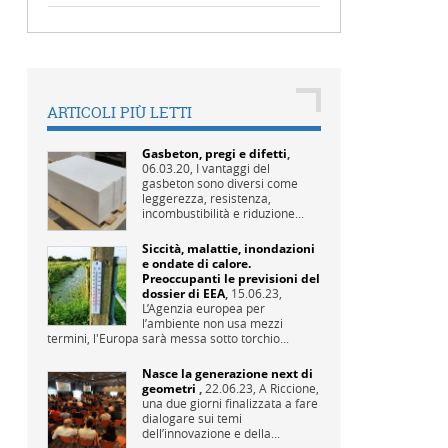
ARTICOLI PIÙ LETTI
Gasbeton, pregi e difetti
,
06.03.20,
I vantaggi del
gasbeton sono diversi come
leggerezza, resistenza,
incombustibilità e riduzione...
Siccità, malattie, inondazioni
e ondate di calore.
Preoccupanti le previsioni del
dossier di EEA
,
15.06.23,
L’Agenzia europea per
l’ambiente non usa mezzi
termini, l'Europa sarà messa sotto torchio...
Nasce la generazione next di
geometri
,
22.06.23,
A Riccione,
una due giorni finalizzata a fare
dialogare sui temi
dell’innovazione e della...