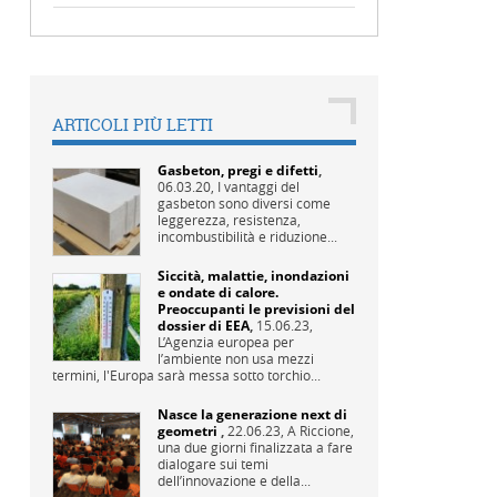
ARTICOLI PIÙ LETTI
Gasbeton, pregi e difetti
,
06.03.20,
I vantaggi del
gasbeton sono diversi come
leggerezza, resistenza,
incombustibilità e riduzione...
Siccità, malattie, inondazioni
e ondate di calore.
Preoccupanti le previsioni del
dossier di EEA
,
15.06.23,
L’Agenzia europea per
l’ambiente non usa mezzi
termini, l'Europa sarà messa sotto torchio...
Nasce la generazione next di
geometri
,
22.06.23,
A Riccione,
una due giorni finalizzata a fare
dialogare sui temi
dell’innovazione e della...