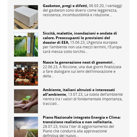
Gasbeton, pregi e difetti
,
06.03.20,
I vantaggi
del gasbeton sono diversi come leggerezza,
resistenza, incombustibilità e riduzione...
Siccità, malattie, inondazioni e ondate di
calore. Preoccupanti le previsioni del
dossier di EEA
,
15.06.23,
L’Agenzia europea
per l’ambiente non usa mezzi termini, l'Europa
sarà messa sotto torchio...
Nasce la generazione next di geometri
,
22.06.23,
A Riccione, una due giorni finalizzata
a fare dialogare sui temi dell’innovazione e
della...
Ambiente, italiani altruisti e interessati
all’ambiente
,
13.07.23,
La tutela dell’ambiente
rientra tra i valori di fondamentale importanza,
tracciati...
Piano Nazionale integrato Energia e Clima:
transizione realistica e non velleitaria
,
28.07.23,
Inizia l'iter di aggiornamento del
Piano che condurrà alla approvazione
definitiva del nuovo...