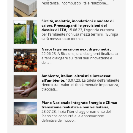
resistenza, incombustibilità e riduzione...
Siccità, malattie, inondazioni e ondate di
calore. Preoccupanti le previsioni del
dossier di EEA
,
15.06.23,
L’Agenzia europea
per l’ambiente non usa mezzi termini, l'Europa
sarà messa sotto torchio...
Nasce la generazione next di geometri
,
22.06.23,
A Riccione, una due giorni finalizzata
a fare dialogare sui temi dell’innovazione e
della...
Ambiente, italiani altruisti e interessati
all’ambiente
,
13.07.23,
La tutela dell’ambiente
rientra tra i valori di fondamentale importanza,
tracciati...
Piano Nazionale integrato Energia e Clima:
transizione realistica e non velleitaria
,
28.07.23,
Inizia l'iter di aggiornamento del
Piano che condurrà alla approvazione
definitiva del nuovo...