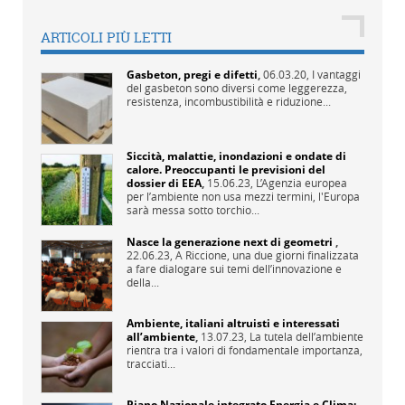
ARTICOLI PIÙ LETTI
Gasbeton, pregi e difetti
,
06.03.20,
I vantaggi
del gasbeton sono diversi come leggerezza,
resistenza, incombustibilità e riduzione...
Siccità, malattie, inondazioni e ondate di
calore. Preoccupanti le previsioni del
dossier di EEA
,
15.06.23,
L’Agenzia europea
per l’ambiente non usa mezzi termini, l'Europa
sarà messa sotto torchio...
Nasce la generazione next di geometri
,
22.06.23,
A Riccione, una due giorni finalizzata
a fare dialogare sui temi dell’innovazione e
della...
Ambiente, italiani altruisti e interessati
all’ambiente
,
13.07.23,
La tutela dell’ambiente
rientra tra i valori di fondamentale importanza,
tracciati...
Piano Nazionale integrato Energia e Clima: