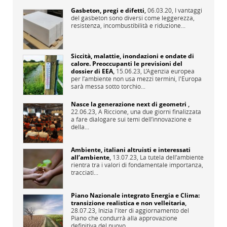
Gasbeton, pregi e difetti
,
06.03.20,
I vantaggi
del gasbeton sono diversi come leggerezza,
resistenza, incombustibilità e riduzione...
Siccità, malattie, inondazioni e ondate di
calore. Preoccupanti le previsioni del
dossier di EEA
,
15.06.23,
L’Agenzia europea
per l’ambiente non usa mezzi termini, l'Europa
sarà messa sotto torchio...
Nasce la generazione next di geometri
,
22.06.23,
A Riccione, una due giorni finalizzata
a fare dialogare sui temi dell’innovazione e
della...
Ambiente, italiani altruisti e interessati
all’ambiente
,
13.07.23,
La tutela dell’ambiente
rientra tra i valori di fondamentale importanza,
tracciati...
Piano Nazionale integrato Energia e Clima:
transizione realistica e non velleitaria
,
28.07.23,
Inizia l'iter di aggiornamento del
Piano che condurrà alla approvazione
definitiva del nuovo...