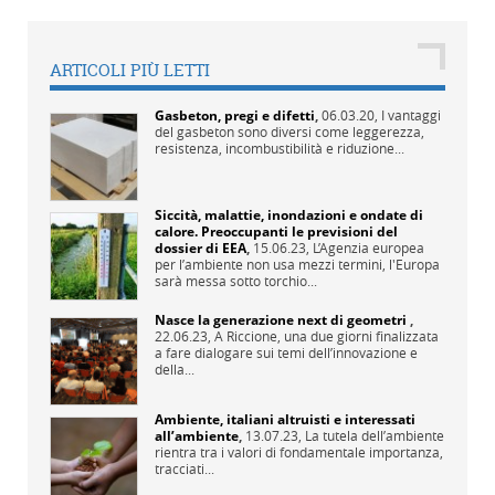
ARTICOLI PIÙ LETTI
Gasbeton, pregi e difetti
,
06.03.20,
I vantaggi
del gasbeton sono diversi come leggerezza,
resistenza, incombustibilità e riduzione...
Siccità, malattie, inondazioni e ondate di
calore. Preoccupanti le previsioni del
dossier di EEA
,
15.06.23,
L’Agenzia europea
per l’ambiente non usa mezzi termini, l'Europa
sarà messa sotto torchio...
Nasce la generazione next di geometri
,
22.06.23,
A Riccione, una due giorni finalizzata
a fare dialogare sui temi dell’innovazione e
della...
Ambiente, italiani altruisti e interessati
all’ambiente
,
13.07.23,
La tutela dell’ambiente
rientra tra i valori di fondamentale importanza,
tracciati...