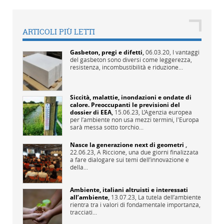
ARTICOLI PIÙ LETTI
Gasbeton, pregi e difetti
,
06.03.20,
I vantaggi
del gasbeton sono diversi come leggerezza,
resistenza, incombustibilità e riduzione...
Siccità, malattie, inondazioni e ondate di
calore. Preoccupanti le previsioni del
dossier di EEA
,
15.06.23,
L’Agenzia europea
per l’ambiente non usa mezzi termini, l'Europa
sarà messa sotto torchio...
Nasce la generazione next di geometri
,
22.06.23,
A Riccione, una due giorni finalizzata
a fare dialogare sui temi dell’innovazione e
della...
Ambiente, italiani altruisti e interessati
all’ambiente
,
13.07.23,
La tutela dell’ambiente
rientra tra i valori di fondamentale importanza,
tracciati...