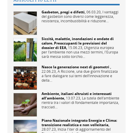
Gasbeton, pregi e difetti
,
06.03.20,
I vantaggi
del gasbeton sono diversi come leggerezza,
resistenza, incombustibilità e riduzione...
Siccità, malattie, inondazioni e ondate di
calore. Preoccupanti le previsioni del
dossier di EEA
,
15.06.23,
L’Agenzia europea
per l’ambiente non usa mezzi termini, l'Europa
sarà messa sotto torchio...
Nasce la generazione next di geometri
,
22.06.23,
A Riccione, una due giorni finalizzata
a fare dialogare sui temi dell’innovazione e
della...
Ambiente, italiani altruisti e interessati
all’ambiente
,
13.07.23,
La tutela dell’ambiente
rientra tra i valori di fondamentale importanza,
tracciati...
Piano Nazionale integrato Energia e Clima:
transizione realistica e non velleitaria
,
28.07.23,
Inizia l'iter di aggiornamento del