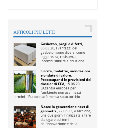
ARTICOLI PIÙ LETTI
Gasbeton, pregi e difetti
,
06.03.20,
I vantaggi del
gasbeton sono diversi come
leggerezza, resistenza,
incombustibilità e riduzione...
Siccità, malattie, inondazioni
e ondate di calore.
Preoccupanti le previsioni del
dossier di EEA
,
15.06.23,
L’Agenzia europea per
l’ambiente non usa mezzi
termini, l'Europa sarà messa sotto torchio...
Nasce la generazione next di
geometri
,
22.06.23,
A Riccione,
una due giorni finalizzata a fare
dialogare sui temi
dell’innovazione e della...