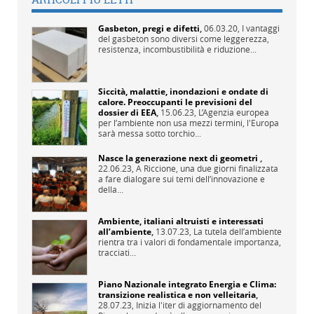
Gasbeton, pregi e difetti
,
06.03.20,
I vantaggi
del gasbeton sono diversi come leggerezza,
resistenza, incombustibilità e riduzione...
Siccità, malattie, inondazioni e ondate di
calore. Preoccupanti le previsioni del
dossier di EEA
,
15.06.23,
L’Agenzia europea
per l’ambiente non usa mezzi termini, l'Europa
sarà messa sotto torchio...
Nasce la generazione next di geometri
,
22.06.23,
A Riccione, una due giorni finalizzata
a fare dialogare sui temi dell’innovazione e
della...
Ambiente, italiani altruisti e interessati
all’ambiente
,
13.07.23,
La tutela dell’ambiente
rientra tra i valori di fondamentale importanza,
tracciati...
Piano Nazionale integrato Energia e Clima:
transizione realistica e non velleitaria
,
28.07.23,
Inizia l'iter di aggiornamento del