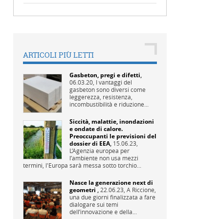
ARTICOLI PIÙ LETTI
Gasbeton, pregi e difetti
,
06.03.20,
I vantaggi del
gasbeton sono diversi come
leggerezza, resistenza,
incombustibilità e riduzione...
Siccità, malattie, inondazioni
e ondate di calore.
Preoccupanti le previsioni del
dossier di EEA
,
15.06.23,
L’Agenzia europea per
l’ambiente non usa mezzi
termini, l'Europa sarà messa sotto torchio...
Nasce la generazione next di
geometri
,
22.06.23,
A Riccione,
una due giorni finalizzata a fare
dialogare sui temi
dell’innovazione e della...