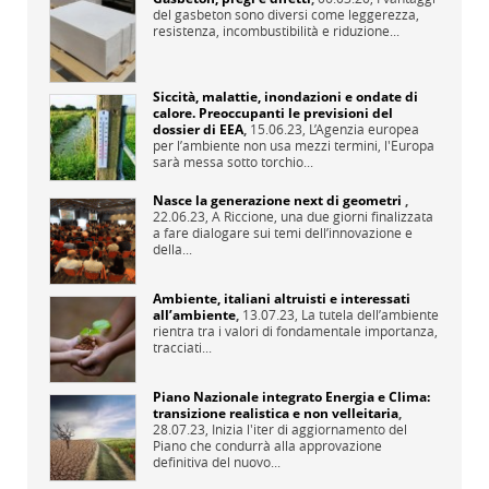
del gasbeton sono diversi come leggerezza,
resistenza, incombustibilità e riduzione...
Siccità, malattie, inondazioni e ondate di
calore. Preoccupanti le previsioni del
dossier di EEA
,
15.06.23,
L’Agenzia europea
per l’ambiente non usa mezzi termini, l'Europa
sarà messa sotto torchio...
Nasce la generazione next di geometri
,
22.06.23,
A Riccione, una due giorni finalizzata
a fare dialogare sui temi dell’innovazione e
della...
Ambiente, italiani altruisti e interessati
all’ambiente
,
13.07.23,
La tutela dell’ambiente
rientra tra i valori di fondamentale importanza,
tracciati...
Piano Nazionale integrato Energia e Clima:
transizione realistica e non velleitaria
,
28.07.23,
Inizia l'iter di aggiornamento del
Piano che condurrà alla approvazione
definitiva del nuovo...