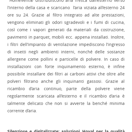
HomeVent® distribuiscono aria fresca dall’esterno verso
l’interno della casa e scaricano l’aria viziata all’esterno 24
ore su 24. Grazie al filtro integrato ad alte prestazioni,
vengono eliminati gli odori sgradevoli e i fumi di cucina,
così come i vapori generati da materiali da costruzione,
pavimenti in parquet, mobili ecc. appena installati. Inoltre,
i filtri dell’impianto di ventilazione impediscono l’ingresso
di insetti negli ambienti interni, nonché delle sostanze
allergene come pollini e particelle di polvere. In caso di
installazioni con forte inquinamento esterno, è infine
possibile installare dei filtri ai carboni attivi che oltre alle
polveri filtrano anche gli inquinanti gassosi. Grazie al
ricambio d’aria continuo, parte della polvere viene
regolarmente scaricata all’esterno e il ricambio d’aria è
talmente delicato che non si avverte la benché minima
corrente d’aria.
Silenziose e digitalizzate: soluzioni Hoval per la qualità