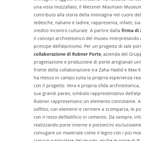
una vista mozzafiato, Il Messner Mountain Museum
contributo alla storia della montagna nel cuore dell
tedesche, italiane e ladine, rappresenta, infatti, sia
inedito incontro culturale. A partire dalla
firma di
il concept architettonico del museo interpretando a
principe dell’alpinismo. Per un progetto di tale por
collaborazione di Rubner Porte
, azienda del Grup
progettazione e produzione di porte artigianali un
fronte della collaborazione tra Zaha Hadid e Max K
ha messo in campo tutta la propria esperienza real
con il progetto. Vera e propria sfida architettonic
sue grandi pareti, simbolo rappresentativo dell'alp
Rubner rappresentano un elemento connotante. A fi
soffitto, con elementi e cerniere a scomparsa, le p
con il resto dell’edificio in cemento. Da sempre, infa
realizzando porte interne e portoncini esclusivame
coniugare un materiale come il legno con i più mod
ciascun particolare del museo, anche le porte di R