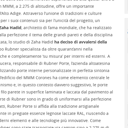
 MMM, a 2.275 di altitudine, offre un importante
’Alto Adige. Attraverso l’unione di tradizioni e culture
 per i suoi contenuti sia per l’unicità del progetto, un
 Zaha Hadid
, architetto di fama mondiale, che ha realizzato
lla perfezione il tema delle grandi pareti e della disciplina
tata, lo studio di Zaha Hadid
ha deciso di avvalersi della
po Rubner specialista da oltre quarant’anni nella
iche e completamente ‘su misura’ per interni ed esterni. A
ucera, responsabile di Rubner Porte, l’azienda altoatesina
izzando porte interne personalizzate in perfetta sintonia
a, l’edificio del MMM Corones ha come elemento centrale le
inismo e, in questo contesto davvero suggestivo, le porte
lo parete in superfice laminata e laccata dal pavimento al
orte di Rubner sono in grado di uniformarsi alla perfezione
tti, Rubner Porte si affida alla tradizione artigianale
nte in pregiate essenze legnose laccate RAL, riuscendo a
erni elementi e alle tecnologie più innovative. Come
ubner sono state trasportate via camion sino a 2.275 m di