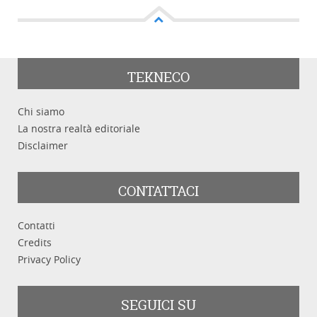
TEKNECO
Parole chiave
Chi siamo
La nostra realtà editoriale
Disclaimer
CONTATTACI
Cerca
Pulisci
Contatti
Credits
Privacy Policy
SEGUICI SU