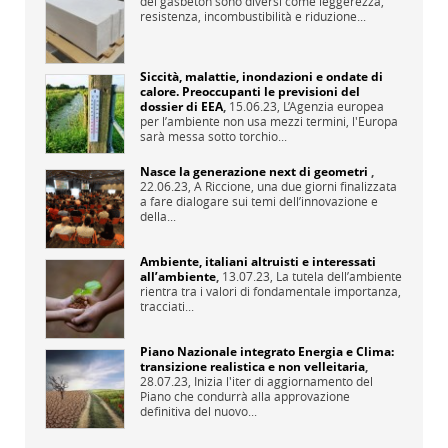
del gasbeton sono diversi come leggerezza,
resistenza, incombustibilità e riduzione...
Siccità, malattie, inondazioni e ondate di
calore. Preoccupanti le previsioni del
dossier di EEA
,
15.06.23,
L’Agenzia europea
per l’ambiente non usa mezzi termini, l'Europa
sarà messa sotto torchio...
Nasce la generazione next di geometri
,
22.06.23,
A Riccione, una due giorni finalizzata
a fare dialogare sui temi dell’innovazione e
della...
Ambiente, italiani altruisti e interessati
all’ambiente
,
13.07.23,
La tutela dell’ambiente
rientra tra i valori di fondamentale importanza,
tracciati...
Piano Nazionale integrato Energia e Clima:
transizione realistica e non velleitaria
,
28.07.23,
Inizia l'iter di aggiornamento del
Piano che condurrà alla approvazione
definitiva del nuovo...