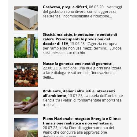
Gasbeton, pregi e difetti
,
06.03.20,
I vantaggi
del gasbeton sono diversi come leggerezza,
resistenza, incombustibilità e riduzione...
Siccità, malattie, inondazioni e ondate di
calore. Preoccupanti le previsioni del
dossier di EEA
,
15.06.23,
L’Agenzia europea
per l’ambiente non usa mezzi termini, l'Europa
sarà messa sotto torchio...
Nasce la generazione next di geometri
,
22.06.23,
A Riccione, una due giorni finalizzata
a fare dialogare sui temi dell’innovazione e
della...
Ambiente, italiani altruisti e interessati
all’ambiente
,
13.07.23,
La tutela dell’ambiente
rientra tra i valori di fondamentale importanza,
tracciati...
Piano Nazionale integrato Energia e Clima:
transizione realistica e non velleitaria
,
28.07.23,
Inizia l'iter di aggiornamento del
Piano che condurrà alla approvazione
definitiva del nuovo...