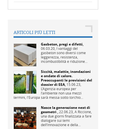
ARTICOLI PIÙ LETTI
Gasbeton, pregi e difetti
,
06.03.20,
I vantaggi del
gasbeton sono diversi come
leggerezza, resistenza,
incombustibilità e riduzione...
Siccità, malattie, inondazioni
e ondate di calore.
Preoccupanti le previsioni del
dossier di EEA
,
15.06.23,
L’Agenzia europea per
l’ambiente non usa mezzi
termini, l'Europa sarà messa sotto torchio...
Nasce la generazione next di
geometri
,
22.06.23,
A Riccione,
una due giorni finalizzata a fare
dialogare sui temi
dell’innovazione e della...