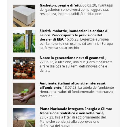
Gasbeton, pregi e difetti
,
06.03.20,
I vantaggi
del gasbeton sono diversi come leggerezza,
resistenza, incombustibilità e riduzione...
Siccità, malattie, inondazioni e ondate di
calore. Preoccupanti le previsioni del
dossier di EEA
,
15.06.23,
L’Agenzia europea
per l’ambiente non usa mezzi termini, l'Europa
sarà messa sotto torchio...
Nasce la generazione next di geometri
,
22.06.23,
A Riccione, una due giorni finalizzata
a fare dialogare sui temi dell’innovazione e
della...
Ambiente, italiani altruisti e interessati
all’ambiente
,
13.07.23,
La tutela dell’ambiente
rientra tra i valori di fondamentale importanza,
tracciati...
Piano Nazionale integrato Energia e Clima:
transizione realistica e non velleitaria
,
28.07.23,
Inizia l'iter di aggiornamento del
Piano che condurrà alla approvazione
definitiva del nuovo...