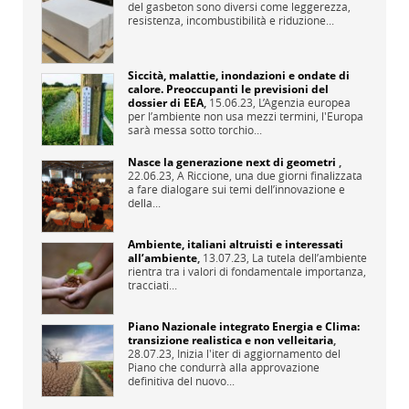
del gasbeton sono diversi come leggerezza,
resistenza, incombustibilità e riduzione...
Siccità, malattie, inondazioni e ondate di
calore. Preoccupanti le previsioni del
dossier di EEA
,
15.06.23,
L’Agenzia europea
per l’ambiente non usa mezzi termini, l'Europa
sarà messa sotto torchio...
Nasce la generazione next di geometri
,
22.06.23,
A Riccione, una due giorni finalizzata
a fare dialogare sui temi dell’innovazione e
della...
Ambiente, italiani altruisti e interessati
all’ambiente
,
13.07.23,
La tutela dell’ambiente
rientra tra i valori di fondamentale importanza,
tracciati...
Piano Nazionale integrato Energia e Clima:
transizione realistica e non velleitaria
,
28.07.23,
Inizia l'iter di aggiornamento del
Piano che condurrà alla approvazione
definitiva del nuovo...