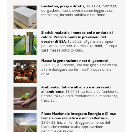
Gasbeton, pregi e difetti
,
06.03.20,
I vantaggi
del gasbeton sono diversi come leggerezza,
resistenza, incombustibilità e riduzione...
Siccità, malattie, inondazioni e ondate di
calore. Preoccupanti le previsioni del
dossier di EEA
,
15.06.23,
L’Agenzia europea
per l’ambiente non usa mezzi termini, l'Europa
sarà messa sotto torchio...
Nasce la generazione next di geometri
,
22.06.23,
A Riccione, una due giorni finalizzata
a fare dialogare sui temi dell’innovazione e
della...
Ambiente, italiani altruisti e interessati
all’ambiente
,
13.07.23,
La tutela dell’ambiente
rientra tra i valori di fondamentale importanza,
tracciati...
Piano Nazionale integrato Energia e Clima:
transizione realistica e non velleitaria
,
28.07.23,
Inizia l'iter di aggiornamento del
Piano che condurrà alla approvazione
definitiva del nuovo...