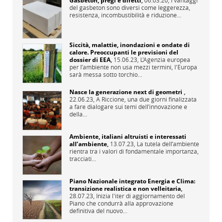
Gasbeton, pregi e difetti
,
06.03.20,
I vantaggi
del gasbeton sono diversi come leggerezza,
resistenza, incombustibilità e riduzione...
Siccità, malattie, inondazioni e ondate di
calore. Preoccupanti le previsioni del
dossier di EEA
,
15.06.23,
L’Agenzia europea
per l’ambiente non usa mezzi termini, l'Europa
sarà messa sotto torchio...
Nasce la generazione next di geometri
,
22.06.23,
A Riccione, una due giorni finalizzata
a fare dialogare sui temi dell’innovazione e
della...
Ambiente, italiani altruisti e interessati
all’ambiente
,
13.07.23,
La tutela dell’ambiente
rientra tra i valori di fondamentale importanza,
tracciati...
Piano Nazionale integrato Energia e Clima:
transizione realistica e non velleitaria
,
28.07.23,
Inizia l'iter di aggiornamento del
Piano che condurrà alla approvazione
definitiva del nuovo...