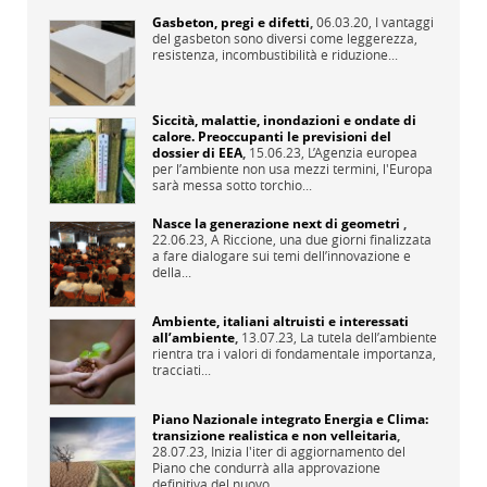
Gasbeton, pregi e difetti
,
06.03.20,
I vantaggi
del gasbeton sono diversi come leggerezza,
resistenza, incombustibilità e riduzione...
Siccità, malattie, inondazioni e ondate di
calore. Preoccupanti le previsioni del
dossier di EEA
,
15.06.23,
L’Agenzia europea
per l’ambiente non usa mezzi termini, l'Europa
sarà messa sotto torchio...
Nasce la generazione next di geometri
,
22.06.23,
A Riccione, una due giorni finalizzata
a fare dialogare sui temi dell’innovazione e
della...
Ambiente, italiani altruisti e interessati
all’ambiente
,
13.07.23,
La tutela dell’ambiente
rientra tra i valori di fondamentale importanza,
tracciati...
Piano Nazionale integrato Energia e Clima:
transizione realistica e non velleitaria
,
28.07.23,
Inizia l'iter di aggiornamento del
Piano che condurrà alla approvazione
definitiva del nuovo...