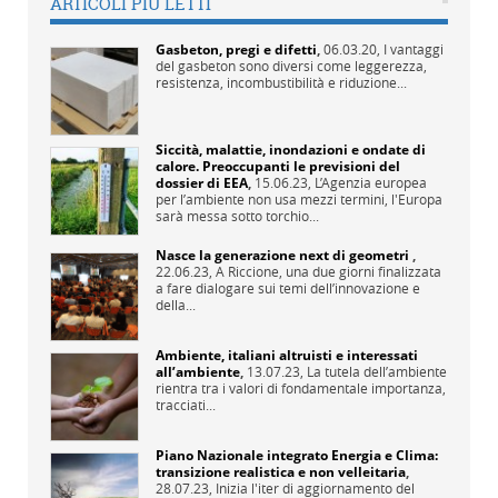
ARTICOLI PIÙ LETTI
Gasbeton, pregi e difetti
,
06.03.20,
I vantaggi
del gasbeton sono diversi come leggerezza,
resistenza, incombustibilità e riduzione...
Siccità, malattie, inondazioni e ondate di
calore. Preoccupanti le previsioni del
dossier di EEA
,
15.06.23,
L’Agenzia europea
per l’ambiente non usa mezzi termini, l'Europa
sarà messa sotto torchio...
Nasce la generazione next di geometri
,
22.06.23,
A Riccione, una due giorni finalizzata
a fare dialogare sui temi dell’innovazione e
della...
Ambiente, italiani altruisti e interessati
all’ambiente
,
13.07.23,
La tutela dell’ambiente
rientra tra i valori di fondamentale importanza,
tracciati...
Piano Nazionale integrato Energia e Clima:
transizione realistica e non velleitaria
,
28.07.23,
Inizia l'iter di aggiornamento del