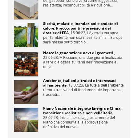
del gasbeton sono diversi come leggerezza,
resistenza, incombustibilità e riduzione...
Siccità, malattie, inondazioni e ondate di
calore. Preoccupanti le previsioni del
dossier di EEA
,
15.06.23,
L’Agenzia europea
per l’ambiente non usa mezzi termini, l'Europa
sarà messa sotto torchio...
Nasce la generazione next di geometri
,
22.06.23,
A Riccione, una due giorni finalizzata
a fare dialogare sui temi dell’innovazione e
della...
Ambiente, italiani altruisti e interessati
all’ambiente
,
13.07.23,
La tutela dell’ambiente
rientra tra i valori di fondamentale importanza,
tracciati...
Piano Nazionale integrato Energia e Clima:
transizione realistica e non velleitaria
,
28.07.23,
Inizia l'iter di aggiornamento del
Piano che condurrà alla approvazione
definitiva del nuovo...