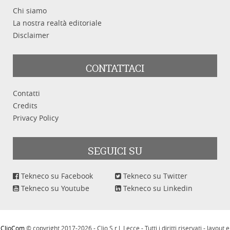
Chi siamo
Categoria
La nostra realtà editoriale
Disclaimer
CONTATTACI
Parole chiave
Contatti
Credits
Privacy Policy
SEGUICI SU
Cerca
Pulisci
Tekneco su Facebook
Tekneco su Twitter
Tekneco su Youtube
Tekneco su Linkedin
ClioCom
© copyright 2017-2026 - Clio S.r.l. Lecce - Tutti i diritti riservati - layout e