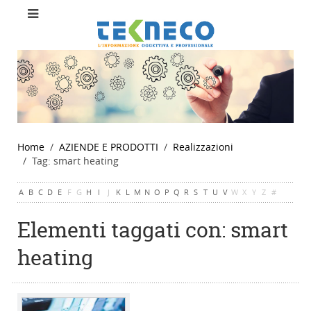
Home
AZIENDE E PRODOTTI
Realizzazioni
Tag: smart heating
A
B
C
D
E
F
G
H
I
J
K
L
M
N
O
P
Q
R
S
T
U
V
W
X
Y
Z
#
Elementi taggati con: smart
heating